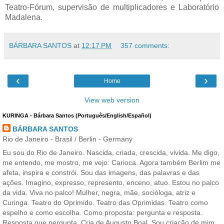
Teatro-Fórum, supervisão de multiplicadores e Laboratório
Madalena.
BÁRBARA SANTOS
at
12:17 PM
357 comments:
‹
›
Home
View web version
KURINGA - Bárbara Santos (Português/English/Español)
BÁRBARA SANTOS
Rio de Janeiro - Brasil / Berlin - Germany
Eu sou do Rio de Janeiro. Nascida, criada, crescida, vivida. Me digo,
me entendo, me mostro, me vejo: Carioca. Agora também Berlim me
afeta, inspira e constrói. Sou das imagens, das palavras e das
ações. Imagino, expresso, represento, enceno, atuo. Estou no palco
da vida. Viva no palco! Mulher, negra, mãe, socióloga, atriz e
Curinga. Teatro do Oprimido. Teatro das Oprimidas. Teatro como
espelho e como escolha. Como proposta: pergunta e resposta.
Resposta que pergunta. Cria de Augusto Boal. Sou criação de mim